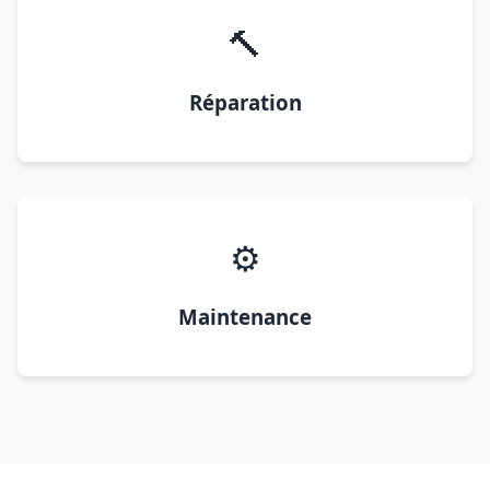
🔨
Réparation
⚙️
Maintenance