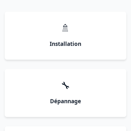
🚿
Installation
🔧
Dépannage