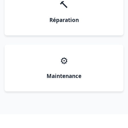
🔨
Réparation
⚙️
Maintenance