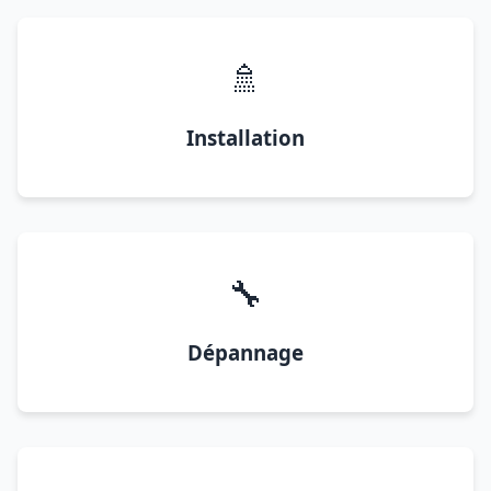
🚿
Installation
🔧
Dépannage