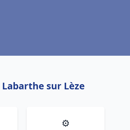
u Labarthe sur Lèze
⚙️