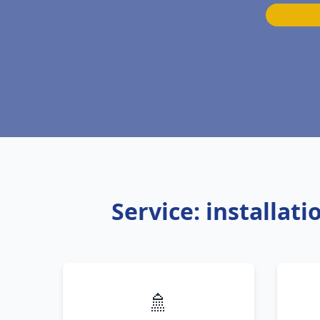
Service: installat
🚿