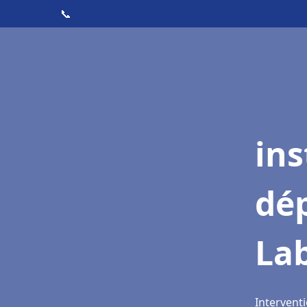
📞
ins
dé
Lab
Interventi