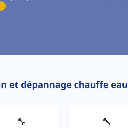
ion et dépannage chauffe ea
🔧
🔨