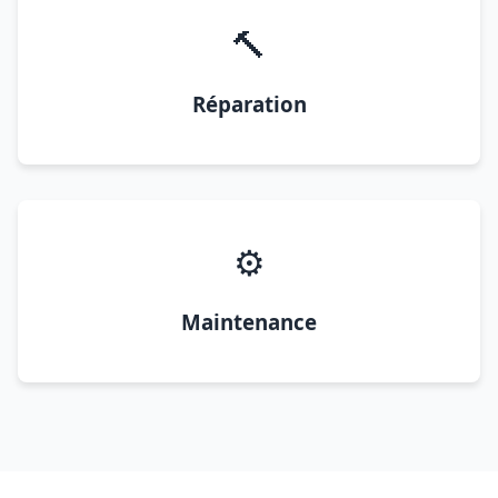
🔨
Réparation
⚙️
Maintenance