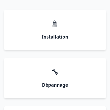
🚿
Installation
🔧
Dépannage