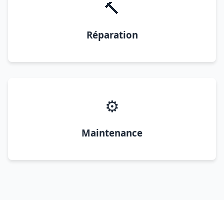
🔨
Réparation
⚙️
Maintenance