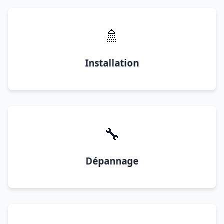
🚿
Installation
🔧
Dépannage