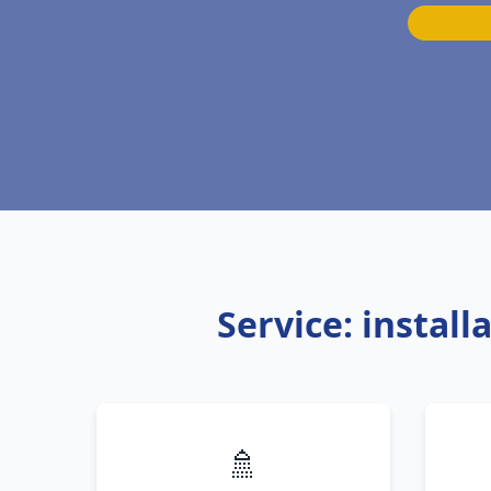
Service: instal
🚿