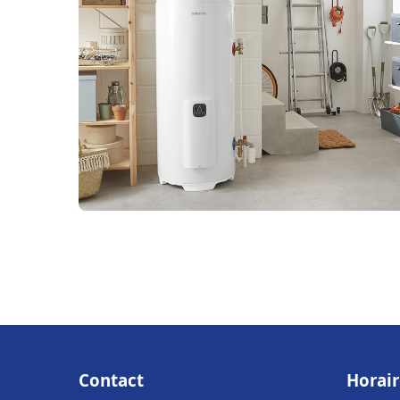
Contact
Horair