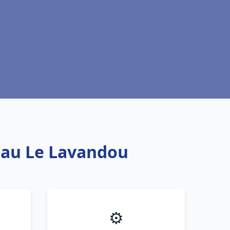
 eau Le Lavandou
⚙️