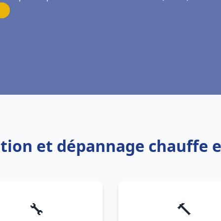
lation et dépannage chauffe
🔧
🔨