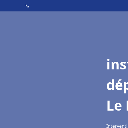
📞
ins
dé
Le
Intervent