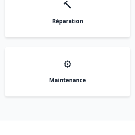
🔨
Réparation
⚙️
Maintenance