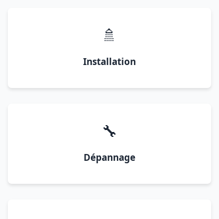
🚿
Installation
🔧
Dépannage