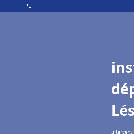
📞
ins
dé
Lé
Interventi