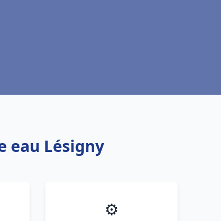
fe eau Lésigny
⚙️