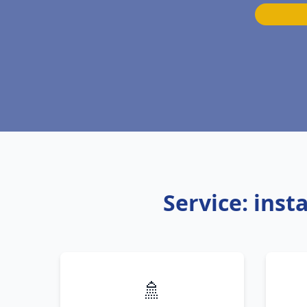
Service: inst
🚿