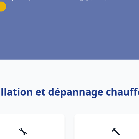
allation et dépannage chauf
🔧
🔨