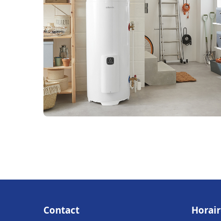
Contact
Horair