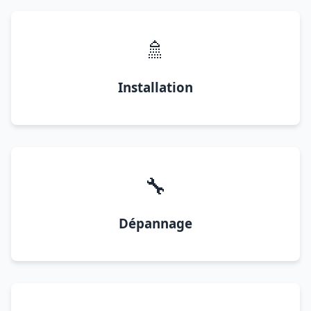
🚿
Installation
🔧
Dépannage