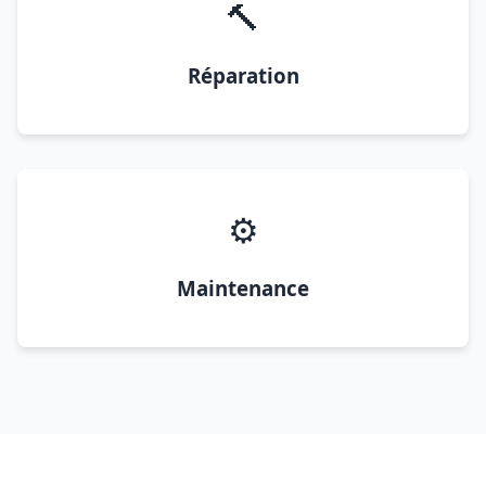
🔨
Réparation
⚙️
Maintenance