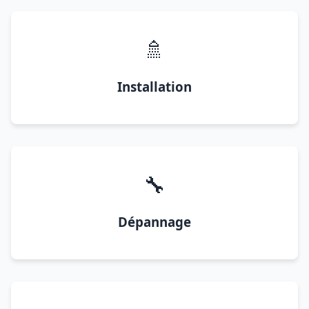
🚿
Installation
🔧
Dépannage