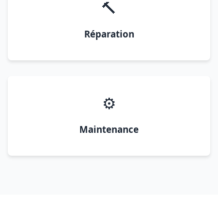
🔨
Réparation
⚙️
Maintenance