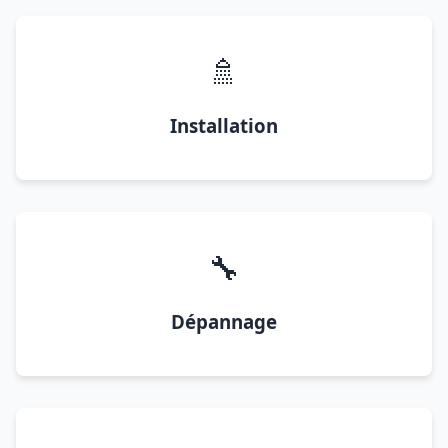
🚿
Installation
🔧
Dépannage