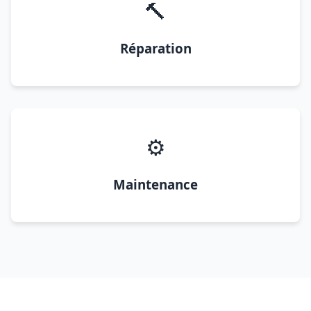
🔨
Réparation
⚙️
Maintenance