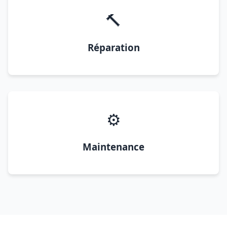
🔨
Réparation
⚙️
Maintenance