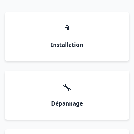
🚿
Installation
🔧
Dépannage