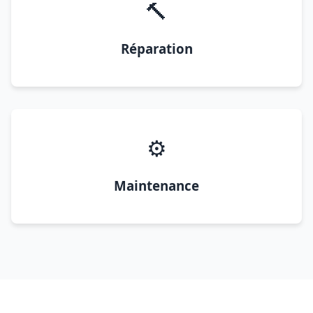
🔨
Réparation
⚙️
Maintenance