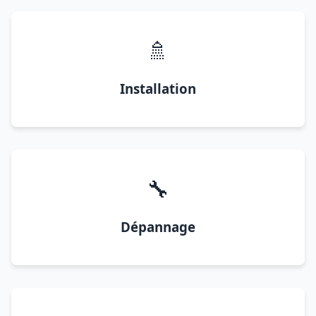
🚿
Installation
🔧
Dépannage