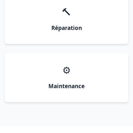
🔨
Réparation
⚙️
Maintenance