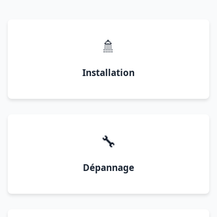
🚿
Installation
🔧
Dépannage