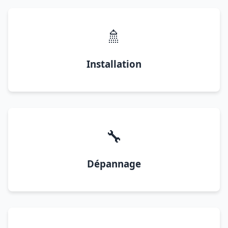
🚿
Installation
🔧
Dépannage