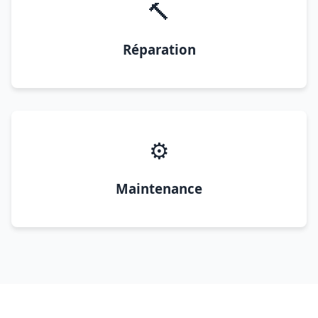
🔨
Réparation
⚙️
Maintenance