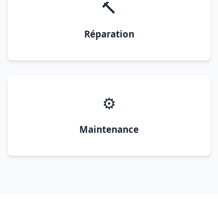
🔨
Réparation
⚙️
Maintenance