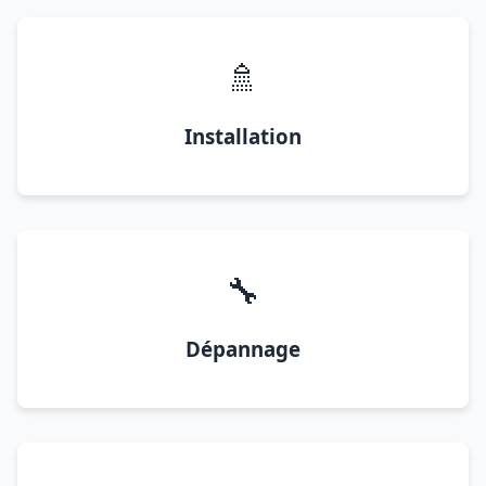
🚿
Installation
🔧
Dépannage