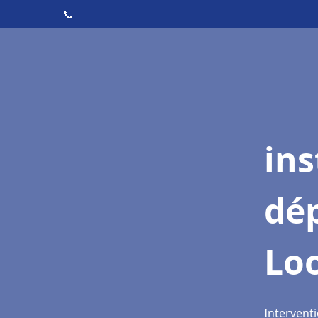
📞
ins
dé
Lo
Interventi