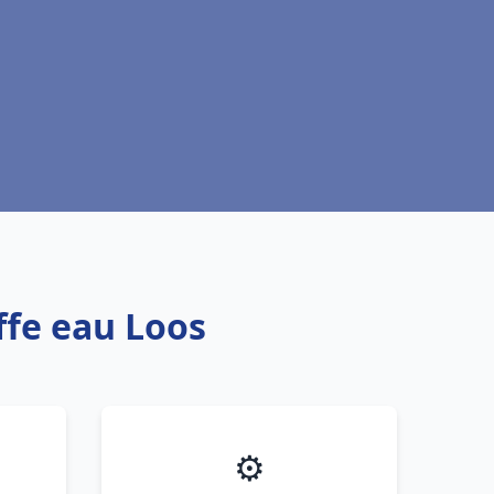
ffe eau Loos
⚙️