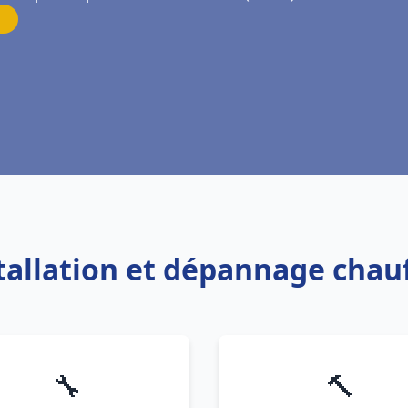
stallation et dépannage chau
🔧
🔨