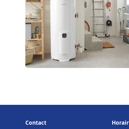
Contact
Horair