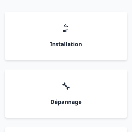
🚿
Installation
🔧
Dépannage