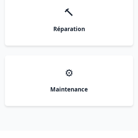
🔨
Réparation
⚙️
Maintenance