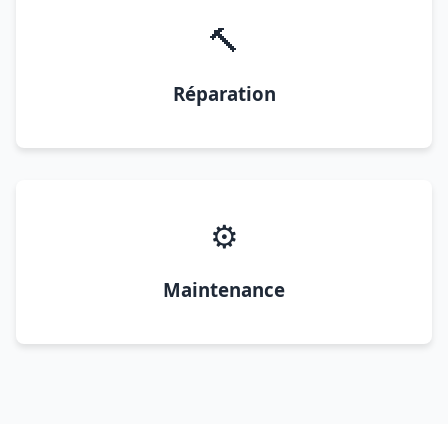
🔨
Réparation
⚙️
Maintenance