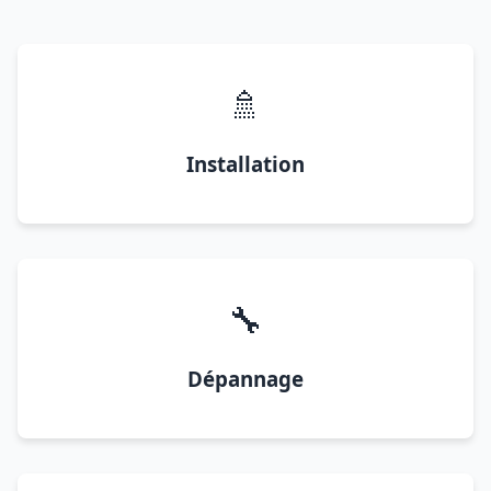
🚿
Installation
🔧
Dépannage