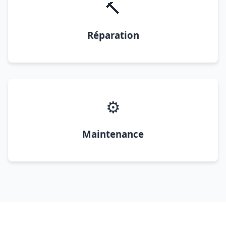
🔨
Réparation
⚙️
Maintenance