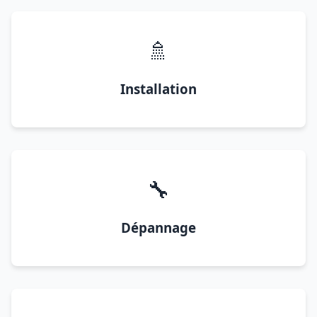
🚿
Installation
🔧
Dépannage