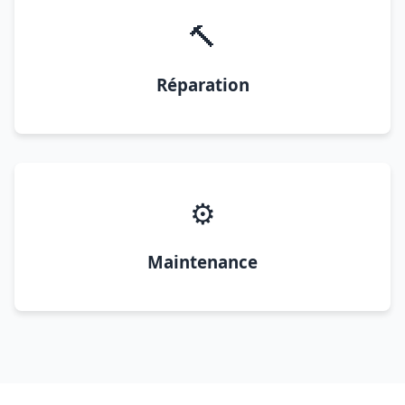
🔨
Réparation
⚙️
Maintenance