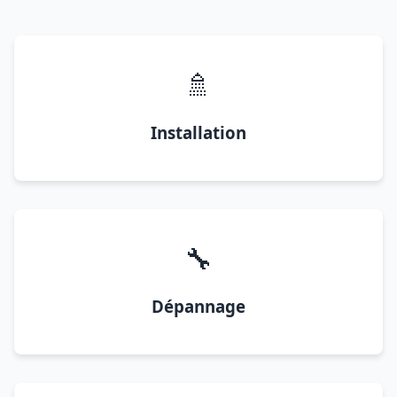
🚿
Installation
🔧
Dépannage