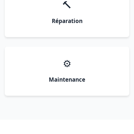
🔨
Réparation
⚙️
Maintenance