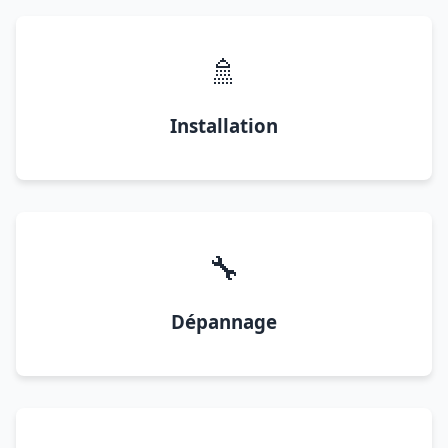
🚿
Installation
🔧
Dépannage