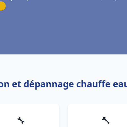
tion et dépannage chauffe eau
🔧
🔨