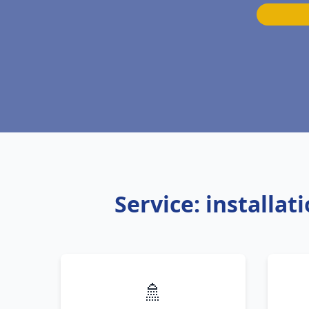
Service: installa
🚿