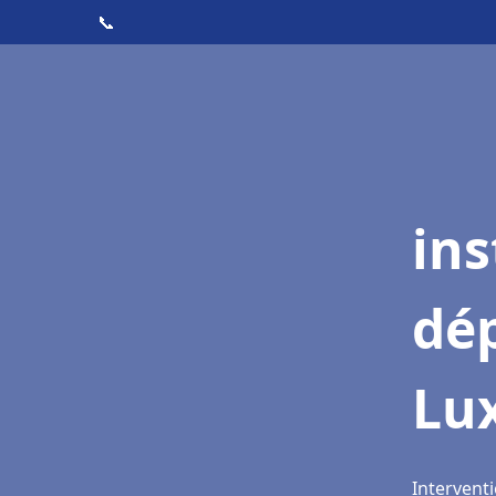
📞
ins
dé
Lux
Interventi