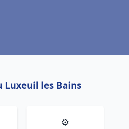
 Luxeuil les Bains
⚙️