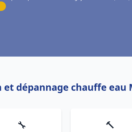
ion et dépannage chauffe ea
🔧
🔨