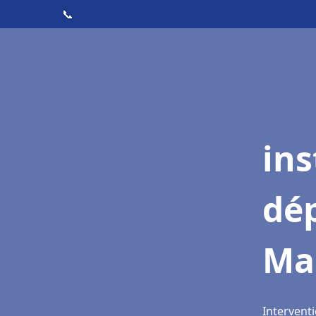
📞
ins
dé
Ma
Intervent