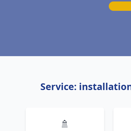
Service: installat
🚿