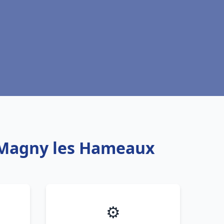
u Magny les Hameaux
⚙️