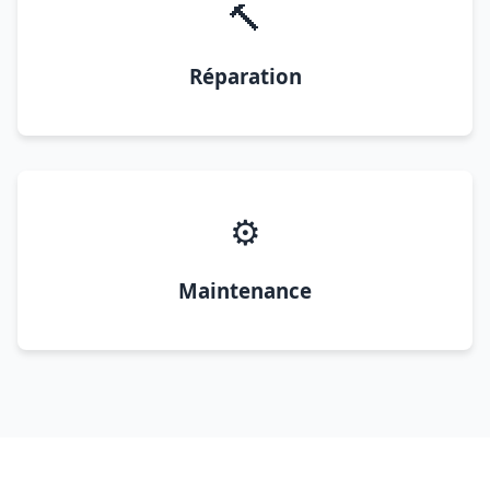
🔨
Réparation
⚙️
Maintenance