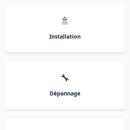
🚿
Installation
🔧
Dépannage