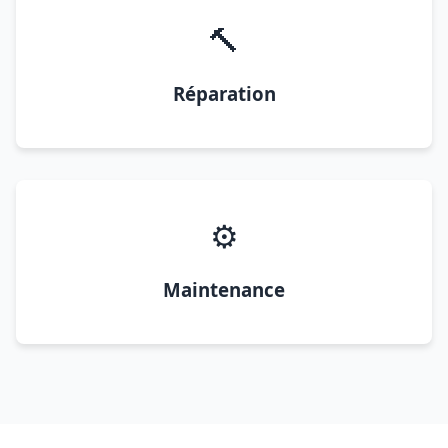
🔨
Réparation
⚙️
Maintenance