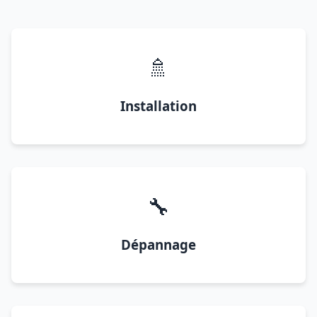
🚿
Installation
🔧
Dépannage