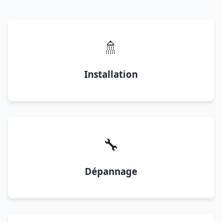
🚿
Installation
🔧
Dépannage