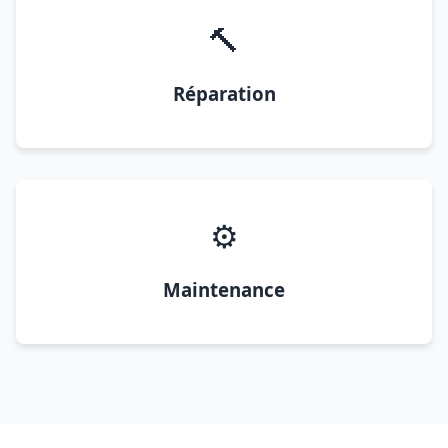
🔨
Réparation
⚙️
Maintenance