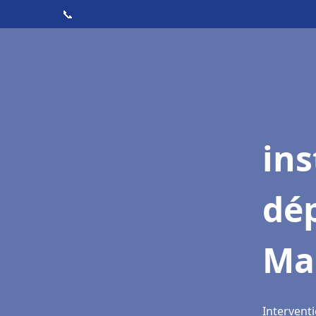
📞
ins
dé
Ma
Intervent