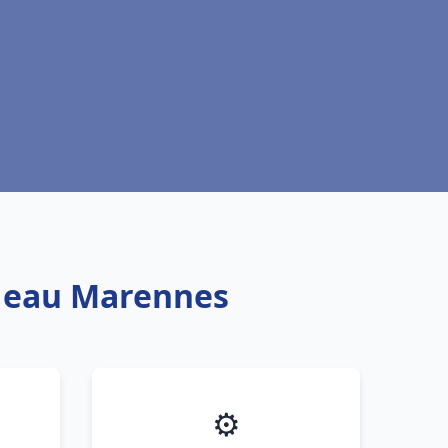
e eau Marennes
⚙️