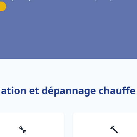
allation et dépannage chauff
🔧
🔨