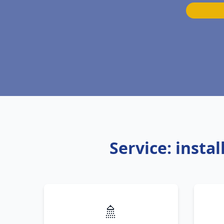
Service: inst
🚿