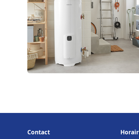
Contact
Horair