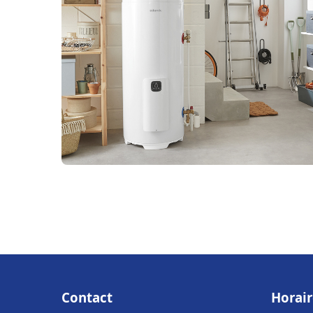
Contact
Horair