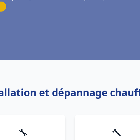
tallation et dépannage chau
🔧
🔨