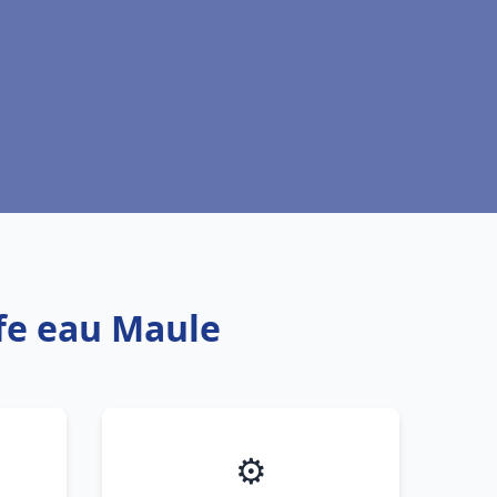
ffe eau Maule
⚙️