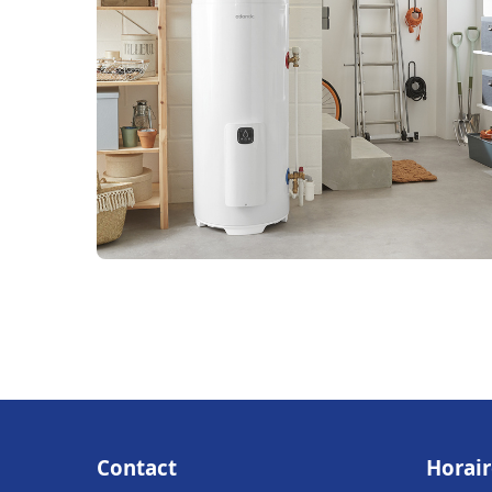
Contact
Horair