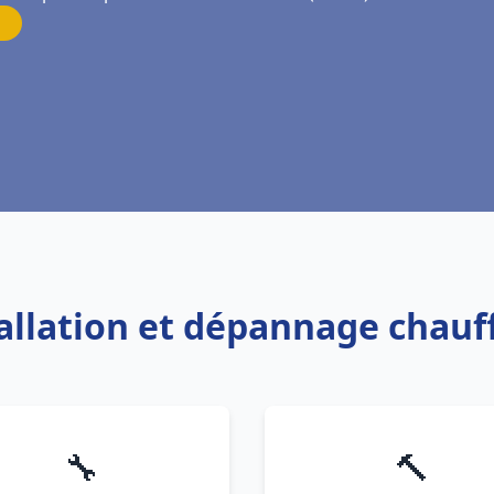
tallation et dépannage chau
🔧
🔨