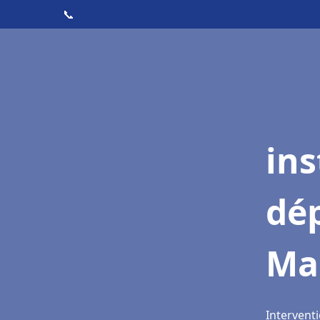
📞
ins
dé
Ma
Intervent