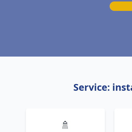
Service: ins
🚿