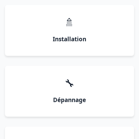
🚿
Installation
🔧
Dépannage