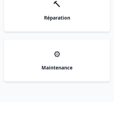
🔨
Réparation
⚙️
Maintenance