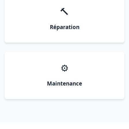
🔨
Réparation
⚙️
Maintenance