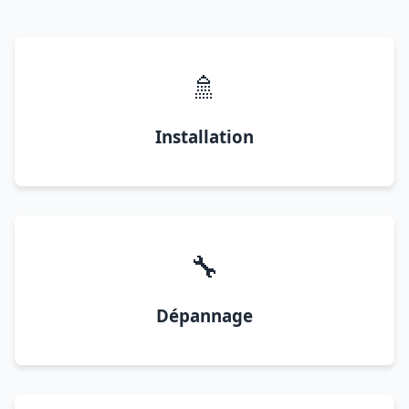
🚿
Installation
🔧
Dépannage