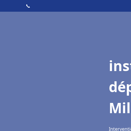
📞
ins
dé
Mil
Interventi