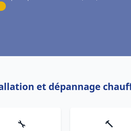
tallation et dépannage chauf
🔧
🔨