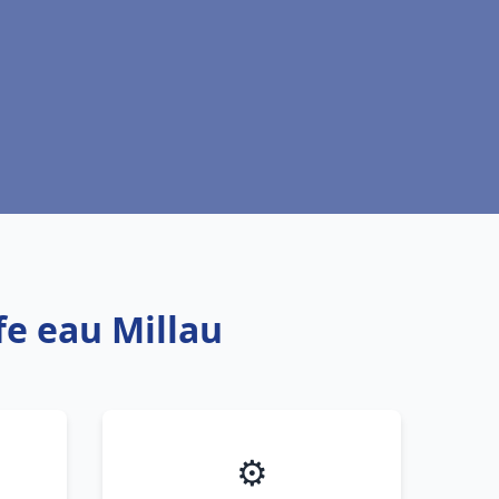
fe eau Millau
⚙️