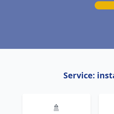
Service: ins
🚿