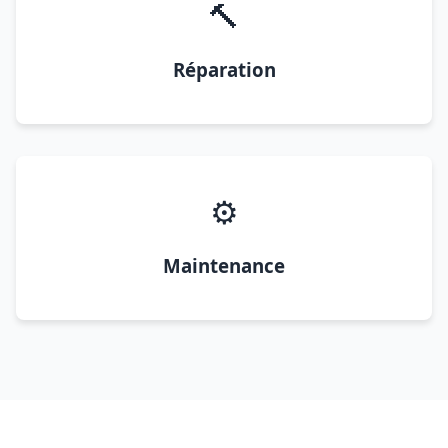
🔨
Réparation
⚙️
Maintenance