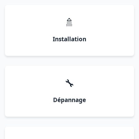
🚿
Installation
🔧
Dépannage