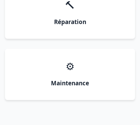
🔨
Réparation
⚙️
Maintenance