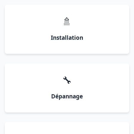
🚿
Installation
🔧
Dépannage