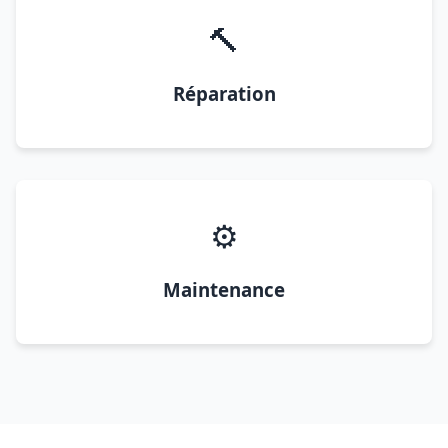
🔨
Réparation
⚙️
Maintenance