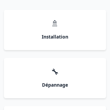
🚿
Installation
🔧
Dépannage