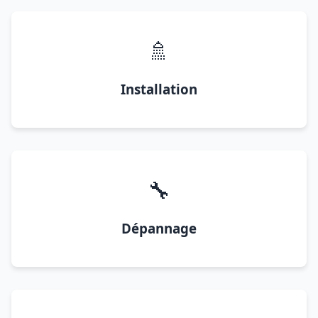
🚿
Installation
🔧
Dépannage