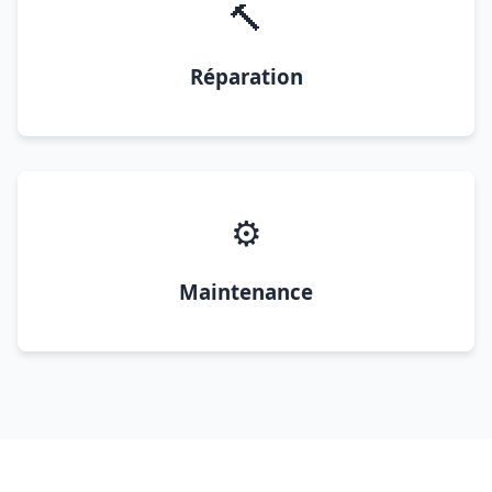
🔨
Réparation
⚙️
Maintenance