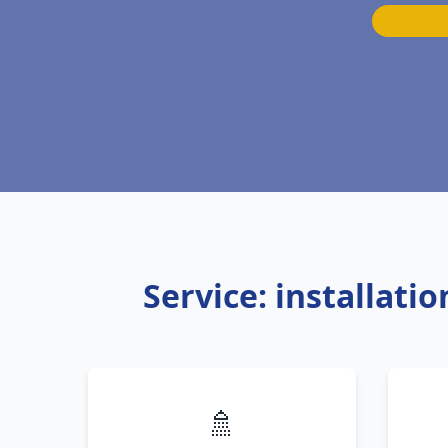
Service: installati
🚿