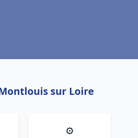
 Montlouis sur Loire
⚙️