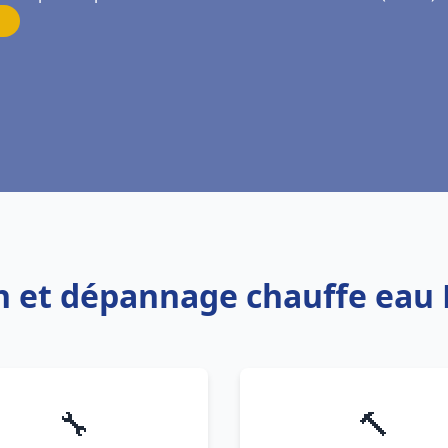
on et dépannage chauffe eau
🔧
🔨