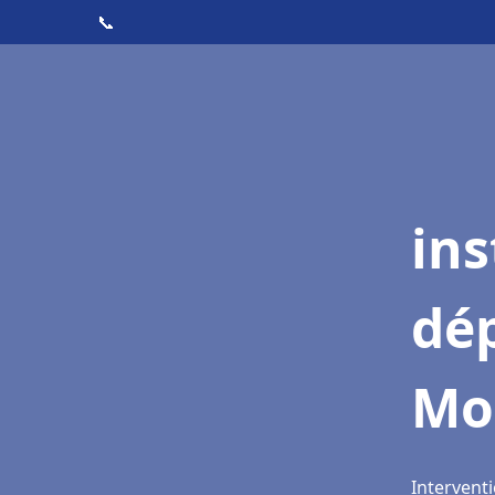
📞
ins
dé
Mon
Interventi