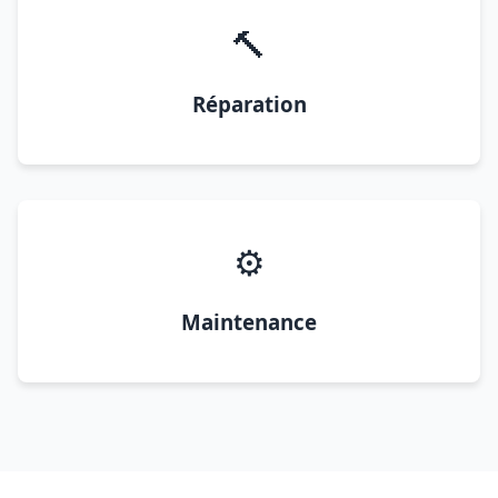
🔨
Réparation
⚙️
Maintenance