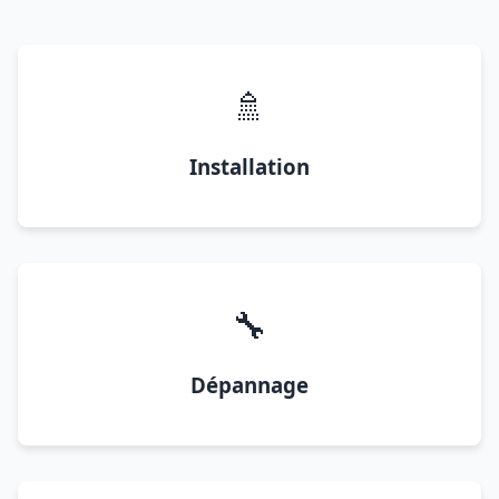
🚿
Installation
🔧
Dépannage