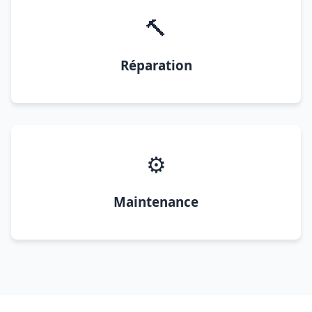
🔨
Réparation
⚙️
Maintenance