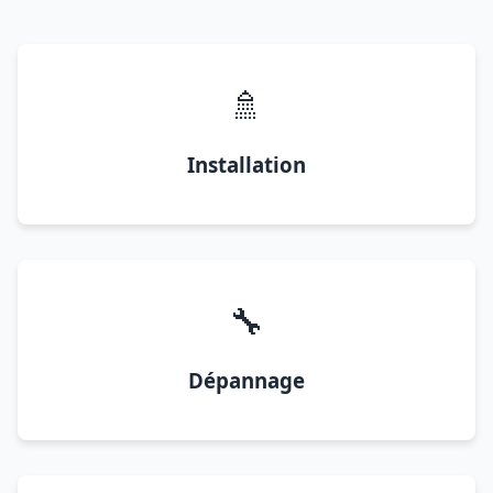
🚿
Installation
🔧
Dépannage