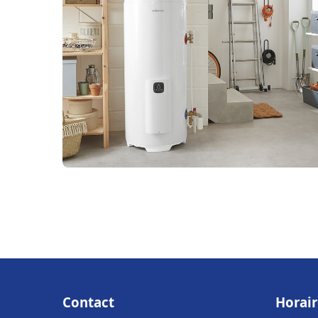
Contact
Horair