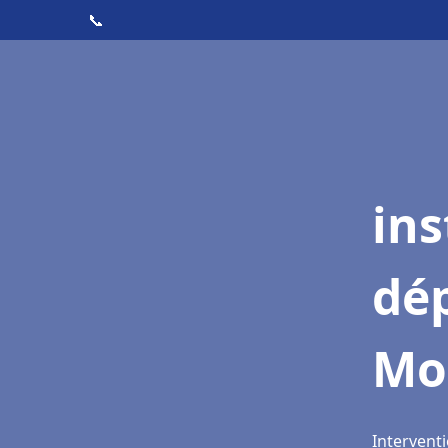
📞
ins
dé
Mo
Intervent