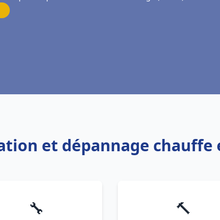
llation et dépannage chauff
🔧
🔨