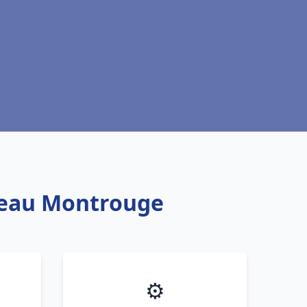
e eau Montrouge
⚙️