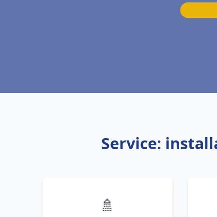
Service: insta
🚿