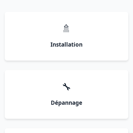
🚿
Installation
🔧
Dépannage