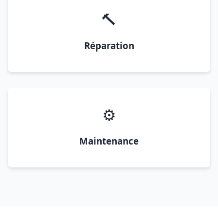
🔨
Réparation
⚙️
Maintenance