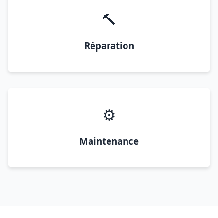
🔨
Réparation
⚙️
Maintenance