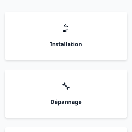
🚿
Installation
🔧
Dépannage