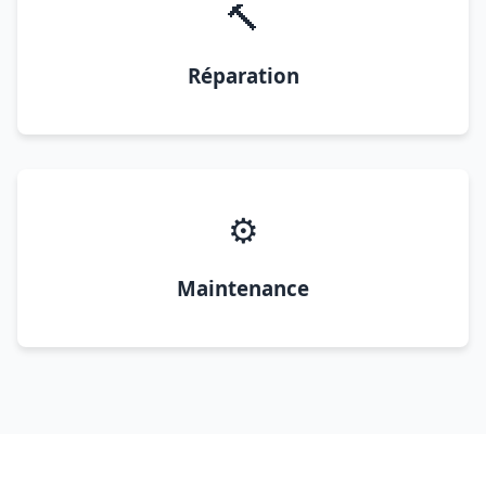
🔨
Réparation
⚙️
Maintenance