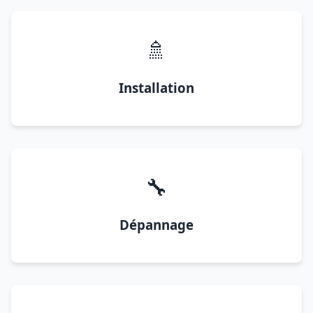
🚿
Installation
🔧
Dépannage