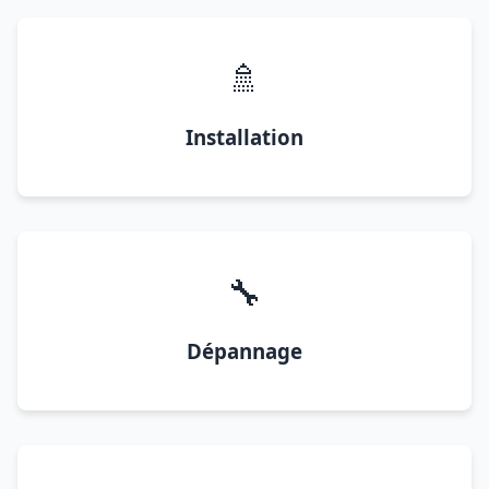
🚿
Installation
🔧
Dépannage