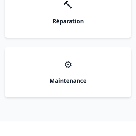
🔨
Réparation
⚙️
Maintenance