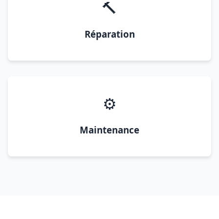
🔨
Réparation
⚙️
Maintenance