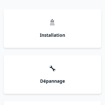
🚿
Installation
🔧
Dépannage