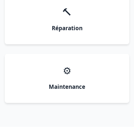
🔨
Réparation
⚙️
Maintenance