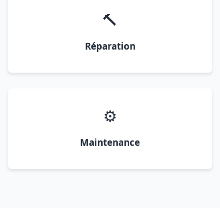
🔨
Réparation
⚙️
Maintenance