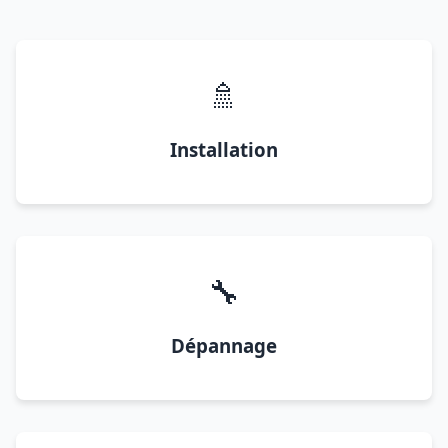
🚿
Installation
🔧
Dépannage