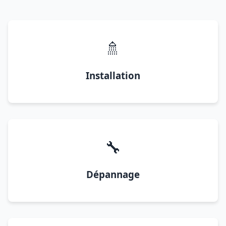
🚿
Installation
🔧
Dépannage