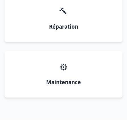
🔨
Réparation
⚙️
Maintenance