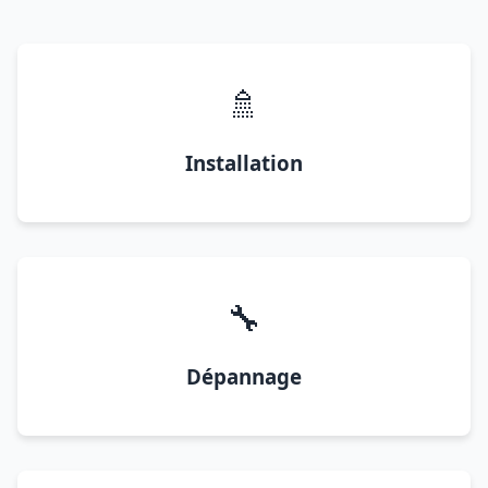
🚿
Installation
🔧
Dépannage